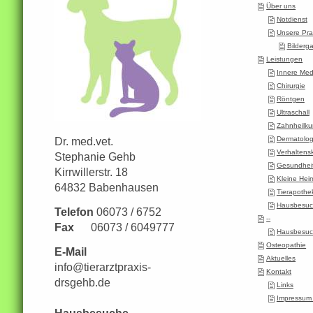
Über uns
Notdienst
Unsere Pra
Bilderga
Leistungen
Innere Med
Chirurgie
Röntgen
Ultraschall
Zahnheilk
Dermatolog
Dr. med.vet.
Verhaltens
Stephanie Gehb
Gesundheit
Kirrwillerstr. 18
Kleine Heim
64832 Babenhausen
Tierapothe
Hausbesu
Telefon
06073 / 6752
--
Fax
06073 / 6049777
Hausbesu
Osteopathie
E-Mail
Aktuelles
info@tierarztpraxis-
Kontakt
drsgehb.de
Links
Impressum