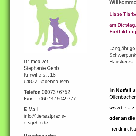
Willkomme
Liebe Tierbe
am Diestag,
Fortbildun
Langjährige 
Schwerpunkt
Dr. med.vet.
Haustieres.
Stephanie Gehb
Kirrwillerstr. 18
64832 Babenhausen
Im Notfall
a
Telefon
06073 / 6752
Offenbacher
Fax
06073 / 6049777
www.tierarzt
E-Mail
info@tierarztpraxis-
oder an die
drsgehb.de
Tierklinik 