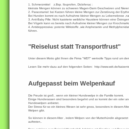
1. Schmerzmittel z.Bsp. Ibuprofen, Diclofenac :
kleinste Mengen können zu schweren Magen-Darm Geschwüren und Nieren
2. Paracetamol: bei Katzen führen kleine Mengen zur Zerstörung der Erythro
Bei Hunden kommt es nach Aufnahme kleiner Mengen zu Lebernekrose ,nac
3. Anti-Baby Pille: Nicht kastrierte weibliche Haustiere können eine Östro
Bei Vögeln kann es bereits nach Aufnahme kleiner Mengen zur Knochmar
4. Antideppressiva: potente Wirkstoffe ,wie Amphetamin und Methylphenid
führen.
"Reiselust statt Transportfrust"
Unter diesem Motto gibt Ihnen die Firma "WDT" wertvolle Tipps rund um den
Lesen Sie mehr dazu auf den folgenden Seiten:
http://www.wdt.de/katzent
Aufgepasst beim Welpenkauf
Die Freude ist groß , wenn ein kleiner Hundewelpe in die Familie kommt.
Einige Hunderassen sind besonders begehrt und so kommt der ein oder ande
Hundewelpen anbietet.
Der Stress für so ein kleines Wesen ist sehr gross, besonders in diesem A
Welpen gibt.
So können in diesem Alter , indem Welpen von der Mutterhündin abgesetzt
auftreten,.