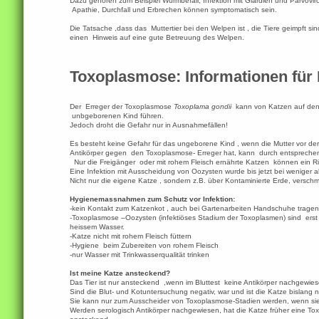
Dazu gehören zum Beispiel Wurmbefall, Infektion mit Giardien und Parvovir
Apathie, Durchfall und Erbrechen können symptomatisch sein.
Die Tatsache ,dass das Muttertier bei den Welpen ist , die Tiere geimpft 
einen Hinweis auf eine gute Betreuung des Welpen.
Toxoplasmose: Informationen für
Der Erreger der Toxoplasmose
Toxoplama gondii
kann von Katzen auf den
unbgeborenen Kind führen.
Jedoch droht die Gefahr nur in Ausnahmefällen!
Es besteht keine Gefahr für das ungeborene Kind , wenn die Mutter vor der
Antikörper gegen den Toxoplasmose- Erreger hat, kann durch entspreche
Nur die Freigänger oder mit rohem Fleisch ernährte Katzen können ein Risiko
Eine Infektion mit Ausscheidung von Oozysten wurde bis jetzt bei weniger al
Nicht nur die eigene Katze , sondern z.B. über Kontaminierte Erde, versc
Hygienemassnahmen zum Schutz vor Infektion:
-kein Kontakt zum Katzenkot , auch bei Gartenarbeiten Handschuhe tragen
-Toxoplasmose –Oozysten (infektiöses Stadium der Toxoplasmen) sind erst 
heissem Wasser.
-Katze nicht mit rohem Fleisch füttern
-Hygiene beim Zubereiten von rohem Fleisch
-nur Wasser mit Trinkwasserqualität trinken
Ist meine Katze ansteckend?
Das Tier ist nur ansteckend ,wenn im Bluttest keine Antikörper nachgewiese
Sind die Blut- und Kotuntersuchung negativ, war und ist die Katze bislang nich
Sie kann nur zum Ausscheider von Toxoplasmose-Stadien werden, wenn sie sic
Werden serologisch Antikörper nachgewiesen, hat die Katze früher eine Toxo